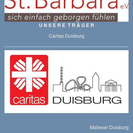
U N S E R E T R Ä G E R
Caritas Duisburg
Malteser Duisburg